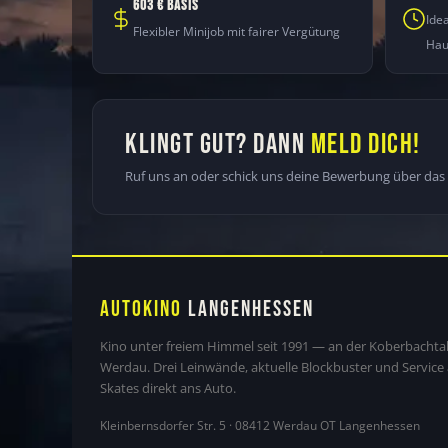
603 € BASIS
Ide
Flexibler Minijob mit fairer Vergütung
Hau
KLINGT GUT? DANN
MELD DICH!
Ruf uns an oder schick uns deine Bewerbung über das 
Autokino
Langenhessen
Kino unter freiem Himmel seit 1991 — an der Koberbachtal
Werdau. Drei Leinwände, aktuelle Blockbuster und Service a
Skates direkt ans Auto.
Kleinbernsdorfer Str. 5 · 08412 Werdau OT Langenhessen