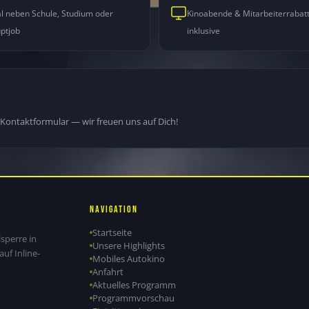
al neben Schule, Studium oder
Kinoabende & Mitarbeiterrabat
ptjob
inklusive
Kontaktformular — wir freuen uns auf Dich!
Navigation
Startseite
sperre in
Unsere Highlights
uf Inline-
Mobiles Autokino
Anfahrt
Aktuelles Programm
Programmvorschau