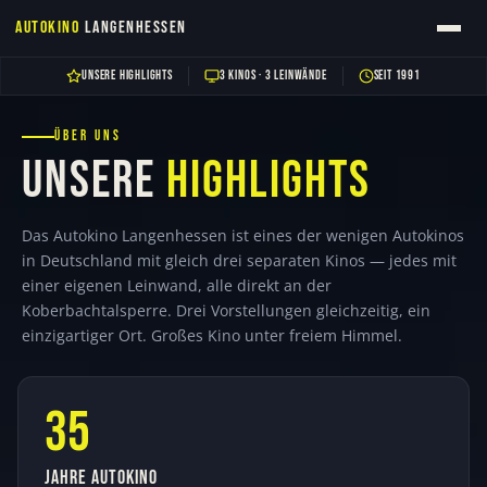
KINO-WETTER HEUTE ABEND
Autokino
Langenhessen
-- °C
OPEN AIR
·
Zum
UNSERE HIGHLIGHTS
3 KINOS · 3 LEINWÄNDE
SEIT 1991
Inhalt
springen
ÜBER UNS
UNSERE
HIGHLIGHTS
Das Autokino Langenhessen ist eines der wenigen Autokinos
in Deutschland mit gleich drei separaten Kinos — jedes mit
einer eigenen Leinwand, alle direkt an der
Koberbachtalsperre. Drei Vorstellungen gleichzeitig, ein
einzigartiger Ort. Großes Kino unter freiem Himmel.
35
JAHRE AUTOKINO